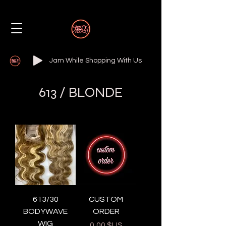
Jam While Shopping With Us
613 / BLONDE
613/30
CUSTOM
BODYWAVE
ORDER
WIG
Prix
0,00 $US