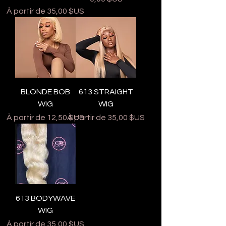
Prix promotionnel
À partir de
35,00 $US
BLONDE BOB
613 STRAIGHT
WIG
WIG
Prix promotionnel
Prix promotionnel
À partir de
12,50 $US
À partir de
35,00 $US
613 BODYWAVE
WIG
Prix promotionnel
À partir de
35,00 $US